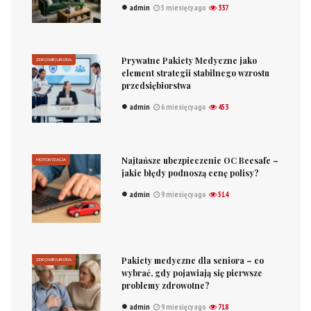
admin
5 miesięcy ago
337
Prywatne Pakiety Medyczne jako
ZDROWIE I URODA
element strategii stabilnego wzrostu
przedsiębiorstwa
admin
6 miesięcy ago
453
Najtańsze ubezpieczenie OC Beesafe –
MOTORYZACJA
jakie błędy podnoszą cenę polisy?
admin
9 miesięcy ago
514
Pakiety medyczne dla seniora – co
ZDROWIE I URODA
wybrać, gdy pojawiają się pierwsze
problemy zdrowotne?
admin
9 miesięcy ago
718