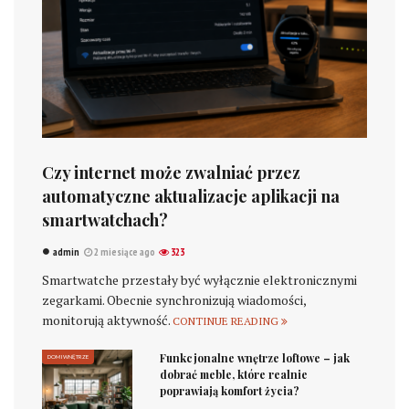
Czy internet może zwalniać przez
automatyczne aktualizacje aplikacji na
smartwatchach?
admin
2 miesiące ago
323
Smartwatche przestały być wyłącznie elektronicznymi
zegarkami. Obecnie synchronizują wiadomości,
monitorują aktywność.
CONTINUE READING
Funkcjonalne wnętrze loftowe – jak
DOM I WNĘTRZE
dobrać meble, które realnie
poprawiają komfort życia?