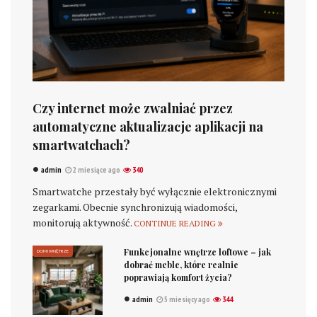
Czy internet może zwalniać przez
automatyczne aktualizacje aplikacji na
smartwatchach?
admin
2 miesiące ago
340
Smartwatche przestały być wyłącznie elektronicznymi
zegarkami. Obecnie synchronizują wiadomości,
monitorują aktywność.
CONTINUE READING
Funkcjonalne wnętrze loftowe – jak
DOM I WNĘTRZE
dobrać meble, które realnie
poprawiają komfort życia?
admin
5 miesięcy ago
344