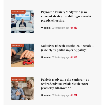
Prywatne Pakiety Medyczne jako
ZDROWIE I URODA
element strategii stabilnego wzrostu
przedsiębiorstwa
admin
6 miesięcy ago
460
Najtańsze ubezpieczenie OC Beesafe –
MOTORYZACJA
jakie błędy podnoszą cenę polisy?
admin
9 miesięcy ago
518
Pakiety medyczne dla seniora – co
ZDROWIE I URODA
wybrać, gdy pojawiają się pierwsze
problemy zdrowotne?
admin
9 miesięcy ago
721