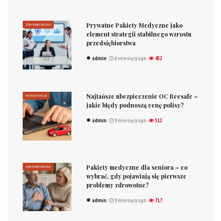
Prywatne Pakiety Medyczne jako
ZDROWIE I URODA
element strategii stabilnego wzrostu
przedsiębiorstwa
admin
6 miesięcy ago
452
Najtańsze ubezpieczenie OC Beesafe –
MOTORYZACJA
jakie błędy podnoszą cenę polisy?
admin
9 miesięcy ago
512
Pakiety medyczne dla seniora – co
ZDROWIE I URODA
wybrać, gdy pojawiają się pierwsze
problemy zdrowotne?
admin
9 miesięcy ago
717