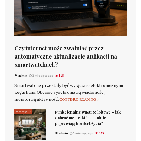
Czy internet może zwalniać przez
automatyczne aktualizacje aplikacji na
smartwatchach?
admin
2 miesiące ago
318
Smartwatche przestały być wyłącznie elektronicznymi
zegarkami. Obecnie synchronizują wiadomości,
monitorują aktywność.
CONTINUE READING
Funkcjonalne wnętrze loftowe – jak
DOM I WNĘTRZE
dobrać meble, które realnie
poprawiają komfort życia?
admin
5 miesięcy ago
333