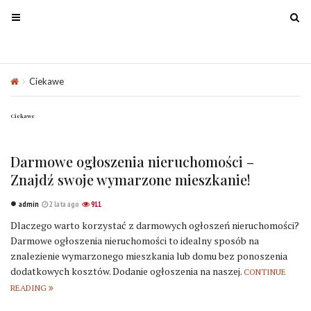
T
T
o
o
g
g
g
g
Ciekawe
l
l
e
e
n
n
Ciekawe
a
a
v
v
Darmowe ogłoszenia nieruchomości –
i
i
Znajdź swoje wymarzone mieszkanie!
g
g
a
a
admin
2 lata ago
911
t
t
Dlaczego warto korzystać z darmowych ogłoszeń nieruchomości?
i
i
Darmowe ogłoszenia nieruchomości to idealny sposób na
o
o
znalezienie wymarzonego mieszkania lub domu bez ponoszenia
n
n
dodatkowych kosztów. Dodanie ogłoszenia na naszej.
CONTINUE
READING