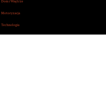
Dom i Wnętrze
Motoryzacja
Technologia
Turystyka
Zdrowie i Uroda