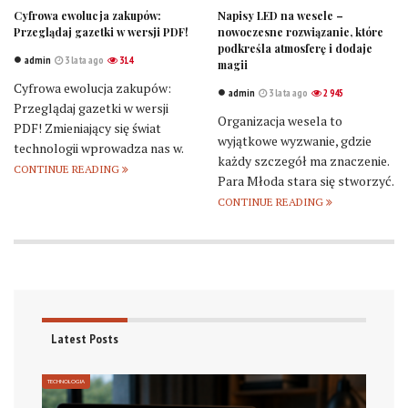
Cyfrowa ewolucja zakupów:
Napisy LED na wesele –
Przeglądaj gazetki w wersji PDF!
nowoczesne rozwiązanie, które
podkreśla atmosferę i dodaje
admin
3 lata ago
314
magii
Cyfrowa ewolucja zakupów:
admin
3 lata ago
2 945
Przeglądaj gazetki w wersji
Organizacja wesela to
PDF! Zmieniający się świat
wyjątkowe wyzwanie, gdzie
technologii wprowadza nas w.
każdy szczegół ma znaczenie.
CONTINUE READING
Para Młoda stara się stworzyć.
CONTINUE READING
Latest Posts
TECHNOLOGIA