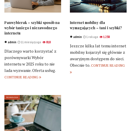
Panwybierak – szybki sposób na
Internet mobilny dla
wybór taniego i niezawodnego
wymagających – tani i szybki?
internetu
admin
1 rok ago
1 238
admin
11 miesięcy ago
818
Jeszcze kilka lat temu internet
Dlaczego warto korzystać z
mobilny kojarzył się głównie z
porównywarki Wybór
awaryjnym dostępem do sieci.
internetu w 2025 roku to nie
Obecnie to.
CONTINUE READING
lada wyzwanie. Oferta usług.
CONTINUE READING
TECHNOLOGIA