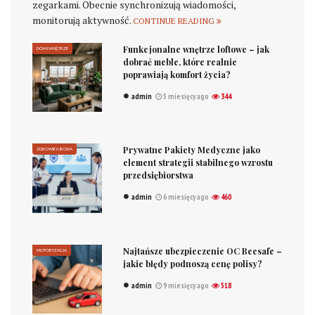
zegarkami. Obecnie synchronizują wiadomości,
monitorują aktywność.
CONTINUE READING
Funkcjonalne wnętrze loftowe – jak
DOM I WNĘTRZE
dobrać meble, które realnie
poprawiają komfort życia?
admin
5 miesięcy ago
344
Prywatne Pakiety Medyczne jako
ZDROWIE I URODA
element strategii stabilnego wzrostu
przedsiębiorstwa
admin
6 miesięcy ago
460
Najtańsze ubezpieczenie OC Beesafe –
MOTORYZACJA
jakie błędy podnoszą cenę polisy?
admin
9 miesięcy ago
518