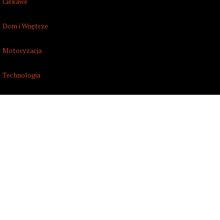
Ciekawe
Dom i Wnętrze
Motoryzacja
Technologia
Turystyka
Zdrowie i Uroda