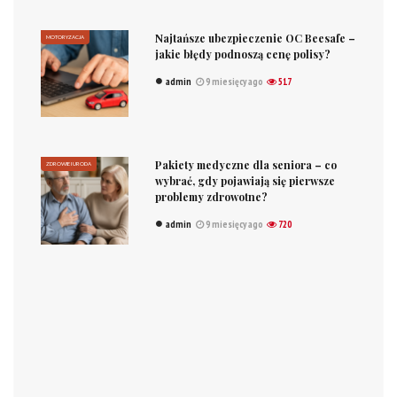
Najtańsze ubezpieczenie OC Beesafe –
MOTORYZACJA
jakie błędy podnoszą cenę polisy?
admin
9 miesięcy ago
517
Pakiety medyczne dla seniora – co
ZDROWIE I URODA
wybrać, gdy pojawiają się pierwsze
problemy zdrowotne?
admin
9 miesięcy ago
720