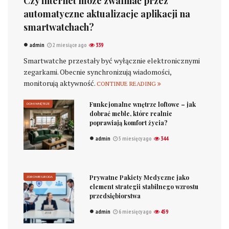
Czy internet może zwalniać przez
automatyczne aktualizacje aplikacji na
smartwatchach?
admin
2 miesiące ago
339
Smartwatche przestały być wyłącznie elektronicznymi
zegarkami. Obecnie synchronizują wiadomości,
monitorują aktywność.
CONTINUE READING
Funkcjonalne wnętrze loftowe – jak
DOM I WNĘTRZE
dobrać meble, które realnie
poprawiają komfort życia?
admin
5 miesięcy ago
344
Prywatne Pakiety Medyczne jako
ZDROWIE I URODA
element strategii stabilnego wzrostu
przedsiębiorstwa
admin
6 miesięcy ago
459