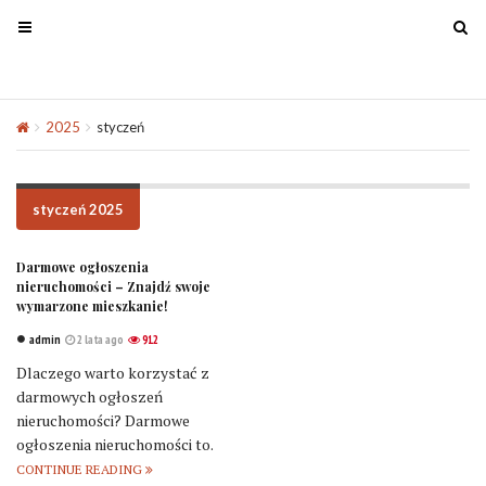
T
T
o
o
g
g
g
g
2025
styczeń
l
l
e
e
n
n
a
a
styczeń 2025
v
v
i
i
Darmowe ogłoszenia
g
g
nieruchomości – Znajdź swoje
wymarzone mieszkanie!
a
a
t
t
admin
2 lata ago
912
i
i
Dlaczego warto korzystać z
o
o
darmowych ogłoszeń
n
n
nieruchomości? Darmowe
ogłoszenia nieruchomości to.
CONTINUE READING