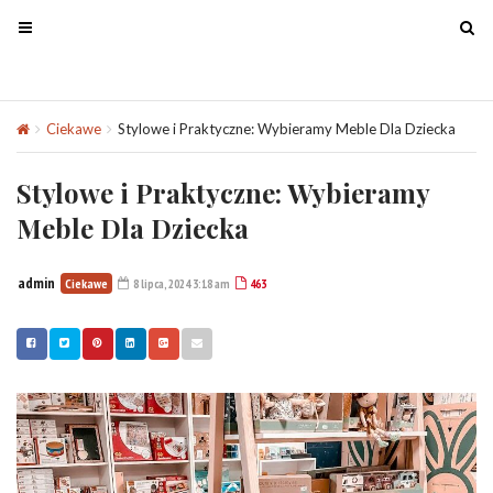
T
T
o
o
g
g
g
g
Ciekawe
Stylowe i Praktyczne: Wybieramy Meble Dla Dziecka
l
l
e
e
Stylowe i Praktyczne: Wybieramy
n
n
a
a
Meble Dla Dziecka
v
v
i
i
admin
Ciekawe
8 lipca, 2024 3:18 am
463
g
g
a
a
t
t
i
i
o
o
n
n