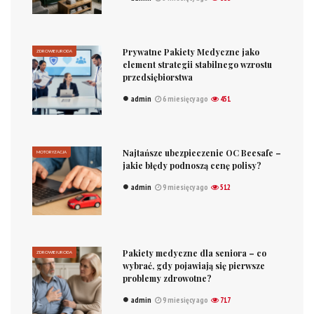
Prywatne Pakiety Medyczne jako
ZDROWIE I URODA
element strategii stabilnego wzrostu
przedsiębiorstwa
admin
6 miesięcy ago
451
Najtańsze ubezpieczenie OC Beesafe –
MOTORYZACJA
jakie błędy podnoszą cenę polisy?
admin
9 miesięcy ago
512
Pakiety medyczne dla seniora – co
ZDROWIE I URODA
wybrać, gdy pojawiają się pierwsze
problemy zdrowotne?
admin
9 miesięcy ago
717