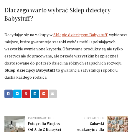
Dlaczego warto wybrać Sklep dziecięcy
Babystuff?
Decydując się na zakupy w
Sklepie dziecięcym Babystuff
, wybierasz
miejsce, które gwarantuje szeroki wybór mebli spełniających
wszystkie wymienione kryteria. Oferowane produkty są nie tylko
estetycznie dopracowane, ale przede wszystkim bezpieczne i
dostosowane do potrzeb dzieci na różnych etapach ich rozwoju.
Sklep dziecięcy Babystuff
to gwarancja satysfakcji i spokoju
ducha każdego rodzica.
PREVIOUS ARTICLE
NEXT ARTICLE
Fotografia Wnętrz:
Zabawki
Od A do Z Korzyści
edukacyjne dla