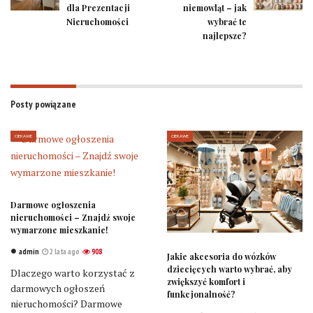
dla Prezentacji
niemowląt – jak
Nieruchomości
wybrać te
najlepsze?
Posty powiązane
CIEKAWE
CIEKAWE
Darmowe ogłoszenia
nieruchomości – Znajdź swoje
wymarzone mieszkanie!
admin
2 lata ago
908
Jakie akcesoria do wózków
dziecięcych warto wybrać, aby
Dlaczego warto korzystać z
zwiększyć komfort i
darmowych ogłoszeń
funkcjonalność?
nieruchomości? Darmowe