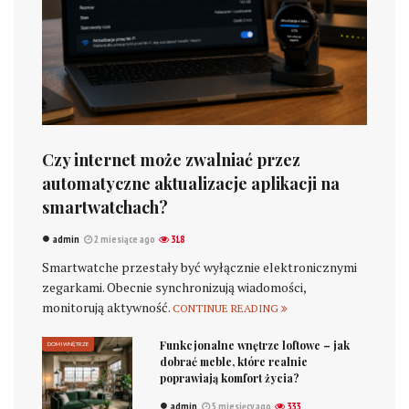
Czy internet może zwalniać przez
automatyczne aktualizacje aplikacji na
smartwatchach?
admin
2 miesiące ago
318
Smartwatche przestały być wyłącznie elektronicznymi
zegarkami. Obecnie synchronizują wiadomości,
monitorują aktywność.
CONTINUE READING
Funkcjonalne wnętrze loftowe – jak
DOM I WNĘTRZE
dobrać meble, które realnie
poprawiają komfort życia?
admin
5 miesięcy ago
333