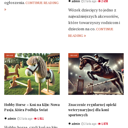
admin
2 lata ago
2 638
ogłoszenia.
CONTINUE READING
Wózek dziecięcy to jedno z
najważniejszych akcesoriów,
które towarzyszy rodzicom i
dzieciom na co.
CONTINUE
READING
CIEKAWE
CIEKAWE
Hobby Horse – Koń na Kiju: Nowa
Znaczenie regularnej opieki
Pasja, Która Podbija Świat
weterynaryjnej dla koni
sportowych
admin
2 lata ago
1 811
admin
2 lata ago
1 878
Hobby horse, czyli koń na kiju,