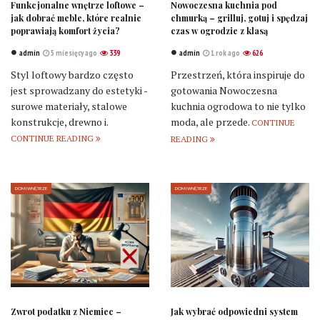
Funkcjonalne wnętrze loftowe –
Nowoczesna kuchnia pod
jak dobrać meble, które realnie
chmurką – grilluj, gotuj i spędzaj
poprawiają komfort życia?
czas w ogrodzie z klasą
admin
5 miesięcy ago
339
admin
1 rok ago
626
Styl loftowy bardzo często
Przestrzeń, która inspiruje do
jest sprowadzany do estetyki -
gotowania Nowoczesna
surowe materiały, stalowe
kuchnia ogrodowa to nie tylko
konstrukcje, drewno i.
moda, ale przede.
CONTINUE
CONTINUE READING
READING
DOM I WNĘTRZE
DOM I WNĘTRZE
Zwrot podatku z Niemiec –
Jak wybrać odpowiedni system