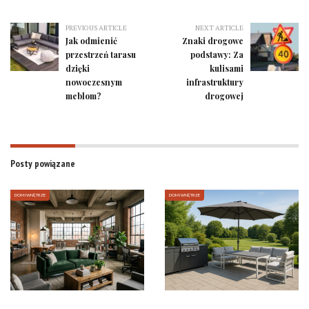
PREVIOUS ARTICLE
NEXT ARTICLE
Jak odmienić
Znaki drogowe
przestrzeń tarasu
podstawy: Za
dzięki
kulisami
nowoczesnym
infrastruktury
meblom?
drogowej
Posty powiązane
DOM I WNĘTRZE
DOM I WNĘTRZE