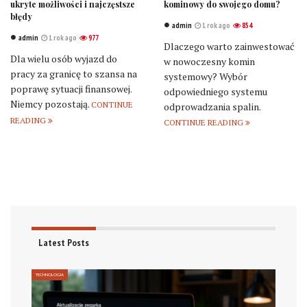
ukryte możliwości i najczęstsze
kominowy do swojego domu?
błędy
admin
1 rok ago
854
admin
1 rok ago
977
Dlaczego warto zainwestować
Dla wielu osób wyjazd do
w nowoczesny komin
pracy za granicę to szansa na
systemowy? Wybór
poprawę sytuacji finansowej.
odpowiedniego systemu
Niemcy pozostają.
CONTINUE
odprowadzania spalin.
READING
CONTINUE READING
Latest Posts
TECHNOLOGIA