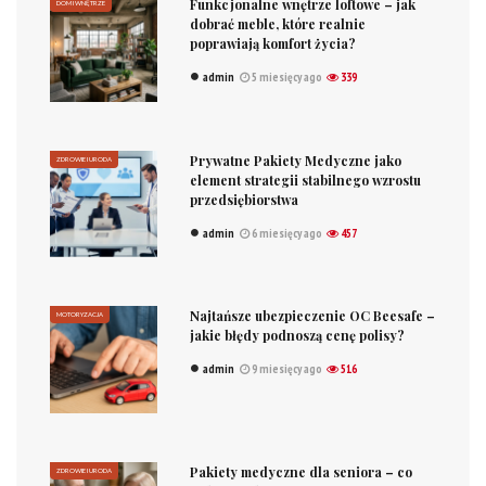
Funkcjonalne wnętrze loftowe – jak
DOM I WNĘTRZE
dobrać meble, które realnie
poprawiają komfort życia?
admin
5 miesięcy ago
339
Prywatne Pakiety Medyczne jako
ZDROWIE I URODA
element strategii stabilnego wzrostu
przedsiębiorstwa
admin
6 miesięcy ago
457
Najtańsze ubezpieczenie OC Beesafe –
MOTORYZACJA
jakie błędy podnoszą cenę polisy?
admin
9 miesięcy ago
516
Pakiety medyczne dla seniora – co
ZDROWIE I URODA