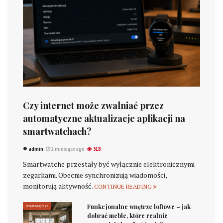
Czy internet może zwalniać przez
automatyczne aktualizacje aplikacji na
smartwatchach?
admin
2 miesiące ago
318
Smartwatche przestały być wyłącznie elektronicznymi
zegarkami. Obecnie synchronizują wiadomości,
monitorują aktywność.
CONTINUE READING
Funkcjonalne wnętrze loftowe – jak
DOM I WNĘTRZE
dobrać meble, które realnie