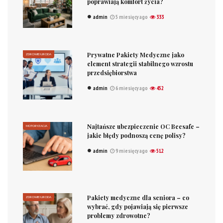
poprawiają komfort życia?
admin
5 miesięcy ago
333
Prywatne Pakiety Medyczne jako
ZDROWIE I URODA
element strategii stabilnego wzrostu
przedsiębiorstwa
admin
6 miesięcy ago
452
Najtańsze ubezpieczenie OC Beesafe –
MOTORYZACJA
jakie błędy podnoszą cenę polisy?
admin
9 miesięcy ago
512
Pakiety medyczne dla seniora – co
ZDROWIE I URODA
wybrać, gdy pojawiają się pierwsze
problemy zdrowotne?