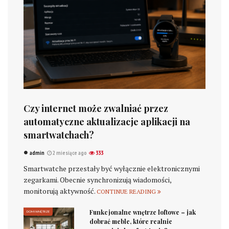
Czy internet może zwalniać przez
automatyczne aktualizacje aplikacji na
smartwatchach?
admin
2 miesiące ago
333
Smartwatche przestały być wyłącznie elektronicznymi
zegarkami. Obecnie synchronizują wiadomości,
monitorują aktywność.
CONTINUE READING
Funkcjonalne wnętrze loftowe – jak
DOM I WNĘTRZE
dobrać meble, które realnie