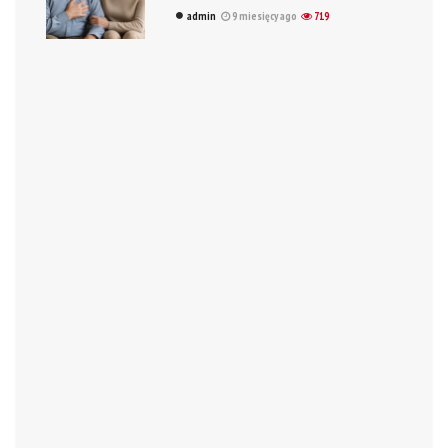
admin
9 miesięcy ago
719