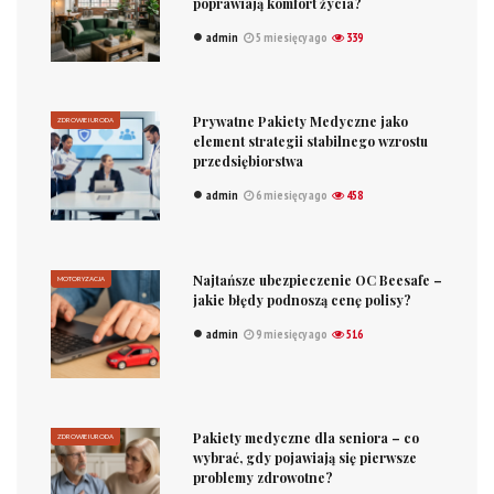
poprawiają komfort życia?
admin
5 miesięcy ago
339
Prywatne Pakiety Medyczne jako
ZDROWIE I URODA
element strategii stabilnego wzrostu
przedsiębiorstwa
admin
6 miesięcy ago
458
Najtańsze ubezpieczenie OC Beesafe –
MOTORYZACJA
jakie błędy podnoszą cenę polisy?
admin
9 miesięcy ago
516
Pakiety medyczne dla seniora – co
ZDROWIE I URODA
wybrać, gdy pojawiają się pierwsze
problemy zdrowotne?