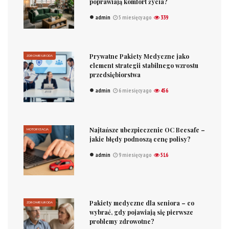
poprawiają komfort życia?
admin
5 miesięcy ago
339
Prywatne Pakiety Medyczne jako
ZDROWIE I URODA
element strategii stabilnego wzrostu
przedsiębiorstwa
admin
6 miesięcy ago
456
Najtańsze ubezpieczenie OC Beesafe –
MOTORYZACJA
jakie błędy podnoszą cenę polisy?
admin
9 miesięcy ago
516
Pakiety medyczne dla seniora – co
ZDROWIE I URODA
wybrać, gdy pojawiają się pierwsze
problemy zdrowotne?