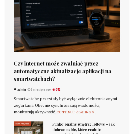
Czy internet może zwalniać przez
automatyczne aktualizacje aplikacji na
smartwatchach?
admin
2 miesiące ago
332
Smartwatche przestały być wyłącznie elektronicznymi
zegarkami. Obecnie synchronizują wiadomości,
monitorują aktywność.
CONTINUE READING
Funkcjonalne wnętrze loftowe – jak
DOM I WNĘTRZE
dobrać meble, które realnie