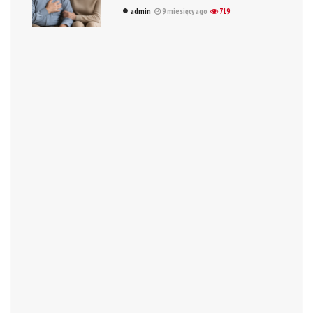
admin
9 miesięcy ago
719