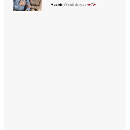
admin
9 miesięcy ago
719