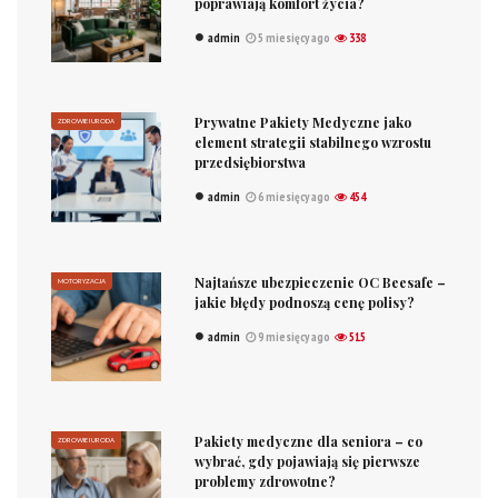
poprawiają komfort życia?
admin
5 miesięcy ago
338
Prywatne Pakiety Medyczne jako
ZDROWIE I URODA
element strategii stabilnego wzrostu
przedsiębiorstwa
admin
6 miesięcy ago
454
Najtańsze ubezpieczenie OC Beesafe –
MOTORYZACJA
jakie błędy podnoszą cenę polisy?
admin
9 miesięcy ago
515
Pakiety medyczne dla seniora – co
ZDROWIE I URODA
wybrać, gdy pojawiają się pierwsze
problemy zdrowotne?