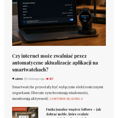
Czy internet może zwalniać przez
automatyczne aktualizacje aplikacji na
smartwatchach?
admin
2 miesiące ago
327
Smartwatche przestały być wyłącznie elektronicznymi
zegarkami. Obecnie synchronizują wiadomości,
monitorują aktywność.
CONTINUE READING
Funkcjonalne wnętrze loftowe – jak
DOM I WNĘTRZE
dobrać meble, które realnie