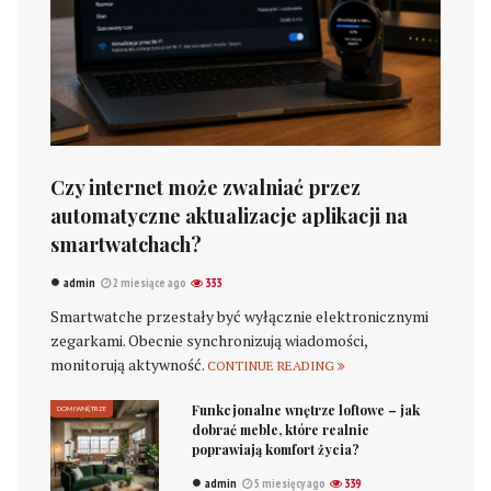
Czy internet może zwalniać przez
automatyczne aktualizacje aplikacji na
smartwatchach?
admin
2 miesiące ago
333
Smartwatche przestały być wyłącznie elektronicznymi
zegarkami. Obecnie synchronizują wiadomości,
monitorują aktywność.
CONTINUE READING
Funkcjonalne wnętrze loftowe – jak
DOM I WNĘTRZE
dobrać meble, które realnie
poprawiają komfort życia?
admin
5 miesięcy ago
339