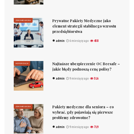
Prywatne Pakiety Medyczne jako
ZDROWIE I URODA
element strategii stabilnego wzrostu
przedsiębiorstwa
admin
6 miesięcy ago
458
Najtańsze ubezpieczenie OC Beesafe –
MOTORYZACJA
jakie błędy podnoszą cenę polisy?
admin
9 miesięcy ago
516
Pakiety medyczne dla seniora – co
ZDROWIE I URODA
wybrać, gdy pojawiają się pierwsze
problemy zdrowotne?
admin
9 miesięcy ago
719