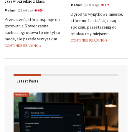
czas w ogrodzie z klasą
admin
2 lata ago
772
admin
1 rok ago
626
Ogród to wyjątkowe miejsce,
Przestrzeń, która inspiruje do
które może stać się oazą
gotowania Nowoczesna
spokoju, przestrzenią do
kuchnia ogrodowa to nie tylko
relaksu czy miejscem.
moda, ale przede wszystkim.
CONTINUE READING
CONTINUE READING
Latest Posts
TECHNOLOGIA