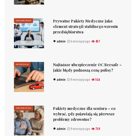
Prywatne Pakiety Medyczne jako
ZDROWIE I URODA
element strategii stabilnego wzrostu
przedsiębiorstwa
admin
6 miesięcy ago
457
Najtańsze ubezpieczenie OC Beesafe –
MOTORYZACJA
jakie błędy podnoszą cenę polisy?
admin
9 miesięcy ago
516
Pakiety medyczne dla seniora – co
ZDROWIE I URODA
wybrać, gdy pojawiają się pierwsze
problemy zdrowotne?
admin
9 miesięcy ago
719