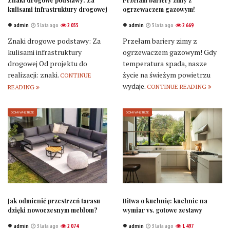
Znaki drogowe podstawy: Za
Przełam bariery zimy z
kulisami infrastruktury drogowej
ogrzewaczem gazowym!
admin
3 lata ago
2 055
admin
3 lata ago
2 669
Znaki drogowe podstawy: Za
Przełam bariery zimy z
kulisami infrastruktury
ogrzewaczem gazowym! Gdy
drogowej Od projektu do
temperatura spada, nasze
realizacji: znaki.
życie na świeżym powietrzu
CONTINUE
wydaje.
CONTINUE READING
READING
DOM I WNĘTRZE
DOM I WNĘTRZE
Jak odmienić przestrzeń tarasu
Bitwa o kuchnię: kuchnie na
dzięki nowoczesnym meblom?
wymiar vs. gotowe zestawy
admin
3 lata ago
2 074
admin
3 lata ago
1 497