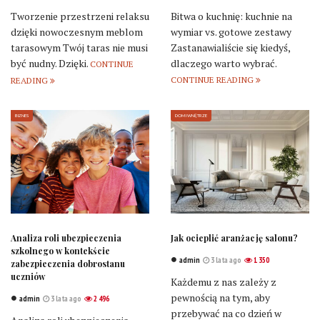
Tworzenie przestrzeni relaksu
Bitwa o kuchnię: kuchnie na
dzięki nowoczesnym meblom
wymiar vs. gotowe zestawy
tarasowym Twój taras nie musi
Zastanawialiście się kiedyś,
być nudny. Dzięki.
dlaczego warto wybrać.
CONTINUE
CONTINUE READING
READING
BIZNES
DOM I WNĘTRZE
Analiza roli ubezpieczenia
Jak ocieplić aranżację salonu?
szkolnego w kontekście
admin
3 lata ago
1 350
zabezpieczenia dobrostanu
uczniów
Każdemu z nas zależy z
pewnością na tym, aby
admin
3 lata ago
2 496
przebywać na co dzień w