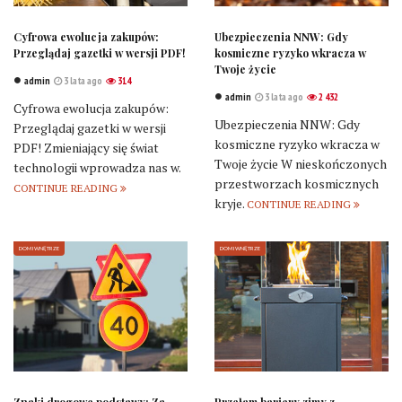
Cyfrowa ewolucja zakupów:
Ubezpieczenia NNW: Gdy
Przeglądaj gazetki w wersji PDF!
kosmiczne ryzyko wkracza w
Twoje życie
admin
3 lata ago
314
admin
3 lata ago
2 432
Cyfrowa ewolucja zakupów:
Ubezpieczenia NNW: Gdy
Przeglądaj gazetki w wersji
kosmiczne ryzyko wkracza w
PDF! Zmieniający się świat
Twoje życie W nieskończonych
technologii wprowadza nas w.
przestworzach kosmicznych
CONTINUE READING
kryje.
CONTINUE READING
DOM I WNĘTRZE
DOM I WNĘTRZE