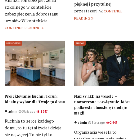
Analiza roli ubezpieczenia
pięknej i przytulnej
szkolnego w kontekście
przestrzeni, w.
CONTINUE
zabezpieczenia dobrostanu
READING
uczniów W kontekście.
CONTINUE READING
DOM I WNĘTRZE
CIEKAWE
Projektowanie kuchni Toruń:
Napisy LED na wesele –
idealny wybór dla Twojego domu
nowoczesne rozwiązanie, które
podkreśla atmosferę i dodaje
admin
3 lata ago
1 037
magii
Kuchnia to serce każdego
admin
3 lata ago
2 945
domu, to tu tętni życie i dzieje
Organizacja wesela to
się najwięcej. To nie tylko
wyjątkowe wyzwanie, gdzie