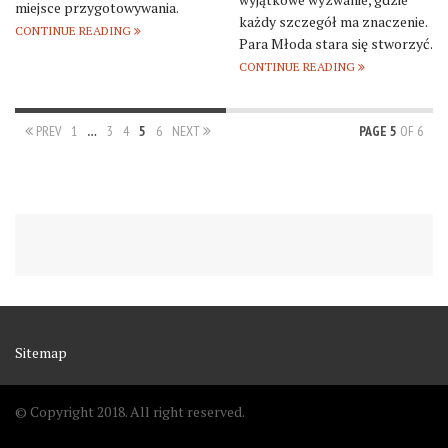
miejsce przygotowywania.
każdy szczegół ma znaczenie.
CONTINUE READING
Para Młoda stara się stworzyć.
CONTINUE READING
PREV
1
…
3
4
5
6
NEXT
PAGE 5
OF 6
Sitemap
© Copyright 2018. All right reserved.